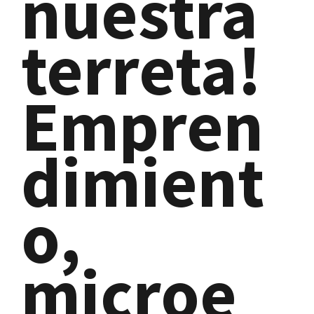
nuestra
terreta!
Empren
dimient
o,
microe