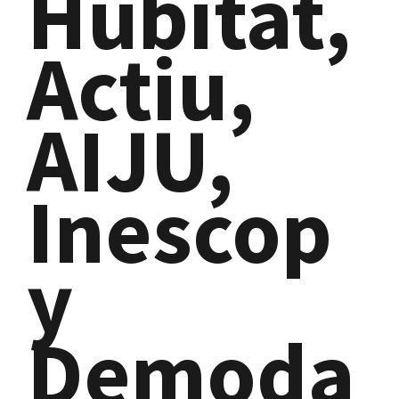
Hubitat,
Actiu,
AIJU,
Inescop
y
Demoda