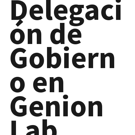
Delegaci
ón de
Gobiern
o en
Genion
Lab,