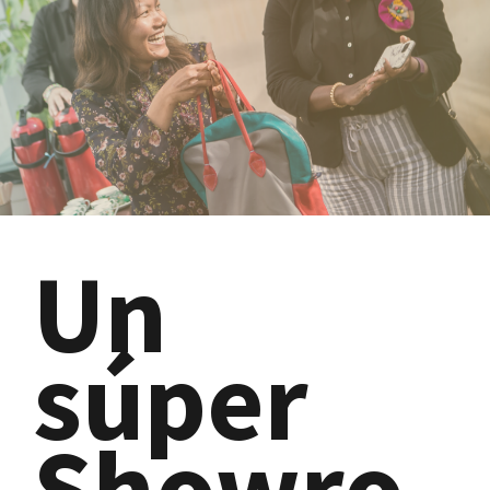
Un
súper
Showro