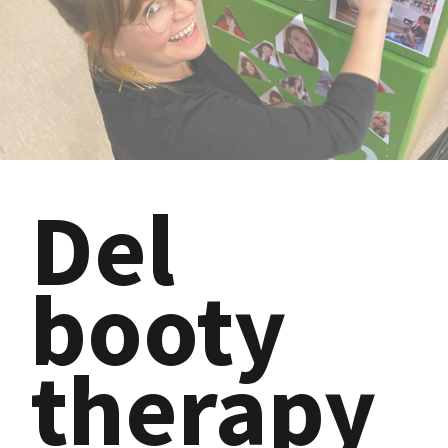
Del
booty
therapy