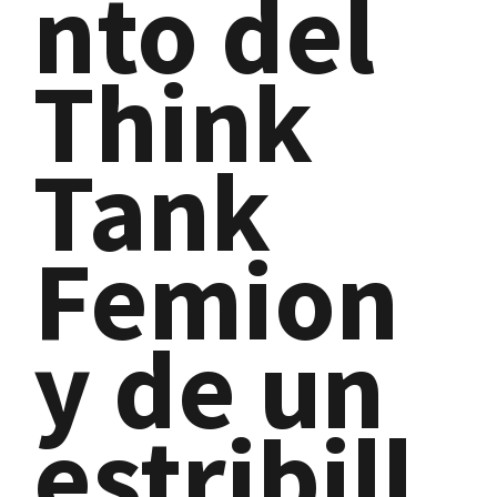
nto del
Think
Tank
Femion
y de un
estribill