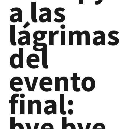
a las
lágrimas
del
evento
final:
bye bye