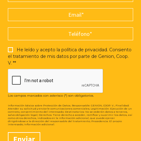
He leído y acepto la política de privacidad. Consiento
el tratamiento de mis datos por parte de Genion, Coop.
V. *
*
Los campos marcados con asterisco (*) son obligatorios.
Información básica sobre Protección de Datos. Responsable: GENION, COOP. V.; Finalidad:
Atender su solicitud y enviarle comunicaciones comerciales; Legitimación: Ejecución de un
contrato, consentimiento del interesado; Destinatarios: No se cederán datos a terceros,
salvo obligación legal; Derechos: Tiene derecho a acceder, rectificar y suprimir los datos, así
como otros derechos, indicados en la información adicional, que puede ejercer
dirigiéndose a la dirección del responsable del tratamiento; Procedencia: El propio
www.genion.es/informacionrgpd
interesado; Información adicional:
Enviar