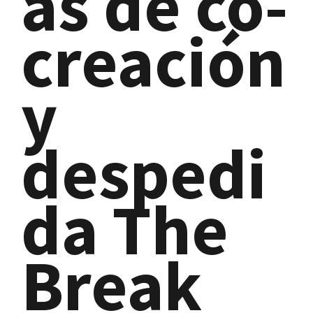
as de co-
creación
y
despedi
da The
Break