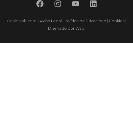
Genionlab.com
|
Aviso Legal
|
Política de Privacidad
|
Cookies
|
Diseñado por Wabi