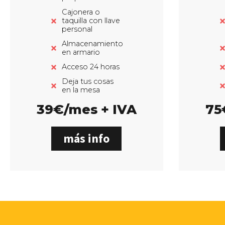
Cajonera o
taquilla con llave
personal
Almacenamiento
en armario
Acceso 24 horas
Deja tus cosas
en la mesa
39€/mes + IVA
75
más info