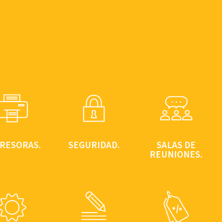
RESORAS.
SEGURIDAD.
SALAS DE
REUNIONES.
SALAS DE
REUNIONES.
RESORAS.
SEGURIDAD.
Una gran sala
otocopia,
ejecutiva para
Alarma y
scanea e
las visitas
videovigilancia
rime con tu
importantes.Y
en todo el Lab.
go personal.
pantalla gigante