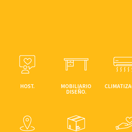
HOST.
MOBILIARIO
CLIMATIZA
DISEÑO.
MOBILIARIO
HOST.
CLIMATIZA
DISEÑO.
Tu anfitrión, una
En todo 
persona del
edificio. Y,
Mesas muy
equipo Genion,
supuesto, a
amplias, sillas
siempre lista
luz incluida
ergonómicas… y
para ayudarte
más factu
mucha luz