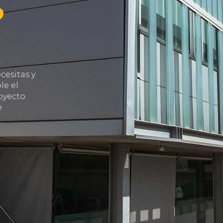
cesitas y
le el
oyecto.
e