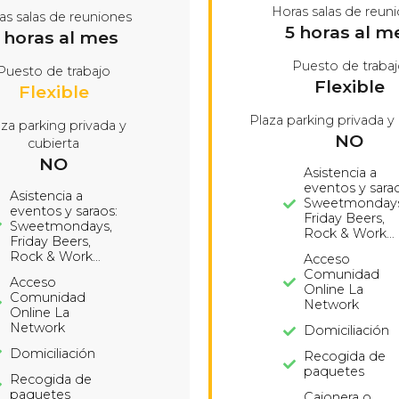
Horas salas de reun
as salas de reuniones
5 horas al m
 horas al mes
Puesto de traba
Puesto de trabajo
Flexible
Flexible
Plaza parking privada y
aza parking privada y
NO
cubierta
NO
Asistencia a
eventos y sarao
Asistencia a
Sweetmondays
eventos y saraos:
Friday Beers,
Sweetmondays,
Rock & Work…
Friday Beers,
Rock & Work…
Acceso
Comunidad
Acceso
Online La
Comunidad
Network
Online La
Network
Domiciliación
Domiciliación
Recogida de
paquetes
Recogida de
paquetes
Cajonera o