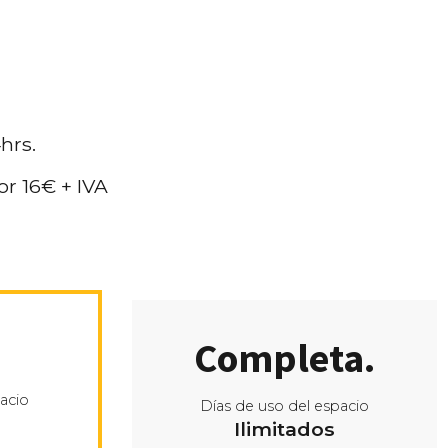
h
hrs.
r 16€ + IVA
Completa.
acio
Días de uso del espacio
Ilimitados