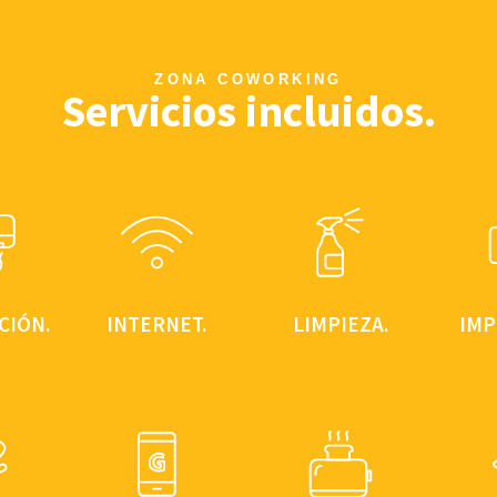
ZONA COWORKING
Servicios incluidos.
CIÓN.
INTERNET.
LIMPIEZA.
IMP
CIÓN.
INTERNET.
IMP
el
Conexión
LIMPIEZA.
 por
internet
F
Tu puesto de
gua y
ethernet y wifi
e
trabajo siempre
s. No
en todos los
imp
limpio.
ras
puestos fijos, flex
códi