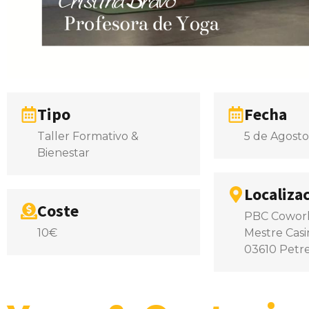
Tipo
Fecha
Taller Formativo &
5 de Agost
Bienestar
Localiza
Coste
PBC Cowork
10€
Mestre Casi
03610 Petr