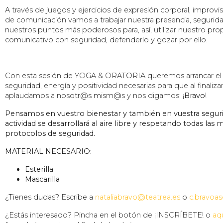
A través de juegos y ejercicios de expresión corporal, improvi
de comunicación vamos a trabajar nuestra presencia, segurid
nuestros puntos más poderosos para, así, utilizar nuestro prop
comunicativo con seguridad, defenderlo y gozar por ello.
Con esta sesión de YOGA & ORATORIA queremos arrancar el dí
seguridad, energía y positividad necesarias para que al finaliza
aplaudamos a nosotr@s mism@s y nos digamos: ¡
Bravo
!
Pensamos en vuestro bienestar y también en vuestra seguri
actividad se desarrollará al aire libre y respetando todas las 
protocolos de seguridad.
MATERIAL NECESARIO:
Esterilla
Mascarilla
¿Tienes dudas? Escribe a
nataliabravo@teatrea.es
o
c.bravoa
¿Estás interesado? Pincha en el botón de ¡INSCRÍBETE! o
aq