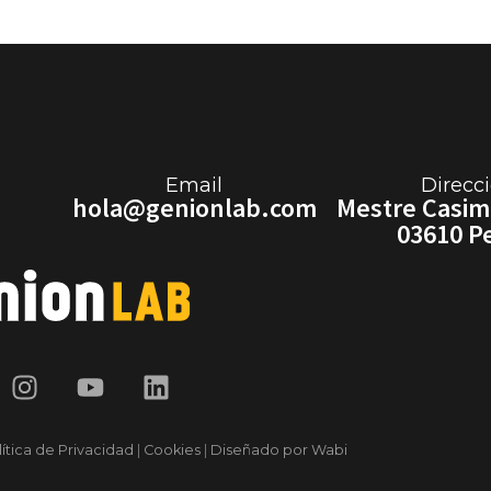
Email
Direcc
hola@genionlab.com
Mestre Casimi
03610 P
lítica de Privacidad
|
Cookies
|
Diseñado por Wabi