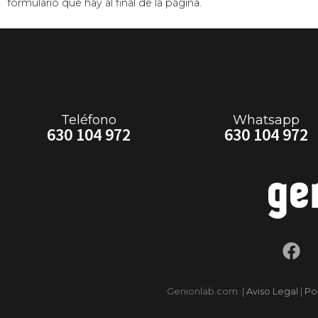
formulario que hay al final de la página.
Teléfono
Whatsapp
630 104 972
630 104 972
Genionlab.com
|
Aviso Legal
|
Po