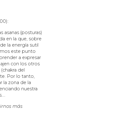
00):
as asanas (posturas)
da en la que, sobre
e la energía sutil
remos este punto
aprender a expresar
ajen con los otros
(chakra del
te. Por lo tanto,
 la zona de la
enciando nuestra
s….
tirnos más