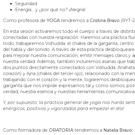
Seguridad
Energía… y ¿por qué no? ¡Alegría!
Como profesora de
YOGA
tendremos a
Cristina Bravo
(RYT-2
En esta sesión activaremos todo el cuerpo a través de distint
conectadas con nuestra respiración. Haremos una práctica flui
todo, trabajaremos Vishudda: el chakra de la garganta, centro d
del habla y del sonido. A través de esta práctica desbloquea
para mejorar nuestra comunicación, emitir mensajes claros y 
nuestra verdad. Además, también incluiremos asanas que trab
dos puntos directamente conectados con Vishudda: Anahata 
corazón) y Ajna (chakra del tercer ojo), relacionado con la men
trabajando con el corazón y la mente, lograremos desbloquear
garganta que nos impide expresarnos tal y como somos, pot
verdad, nuestra esencia y nuestras herramientas comunicativa
Y, por supuesto, la práctica general de yoga nos harás sen
enérgicos, positivos y vigorizados para empezar el día!
Como formadora de
ORATORIA
tendremos a
Natalia Bravo
: