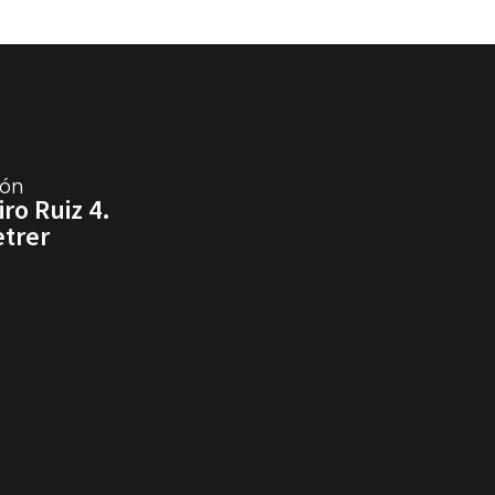
ión
ro Ruiz 4.
etrer