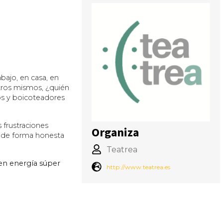
bajo, en casa, en
tros mismos, ¿quién
os y boicoteadores
frustraciones
Organiza
 de forma honesta
Teatrea
 en energía súper
http://www.teatrea.es