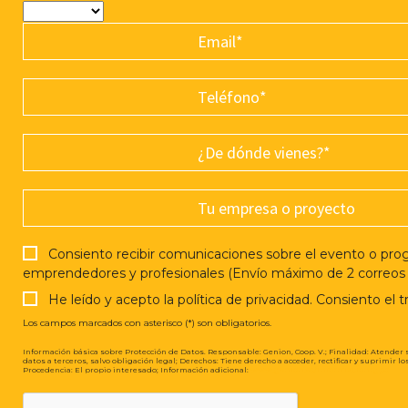
Consiento recibir comunicaciones sobre el evento o programa al que me inscribo por e-mail, así como noticias sobre eventos gratuitos de interés para
emprendedores y profesionales (Envío máximo de 2 correos 
He leído y acepto la política de privacidad. Consiento el
Los campos marcados con asterisco (*) son obligatorios.
Información básica sobre Protección de Datos. Responsable: Genion, Coop. V.; Finalidad: Atender 
datos a terceros, salvo obligación legal; Derechos: Tiene derecho a acceder, rectificar y suprimir 
www.genion.es/informacionrgpd
Procedencia: El propio interesado; Información adicional: