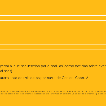
al mes)
 tratamiento de mis datos por parte de Genion, Coop. V. *
su solicitud y enviarle comunicaciones comerciales; Legitimación: Ejecución de un contrato, consentimi
los datos, así como otros derechos, indicados en la información adicional, que puede ejercer dirigiéndos