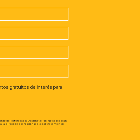
ento del interesado; Destinatarios: No se cederán
e a la dirección del responsable del tratamiento;