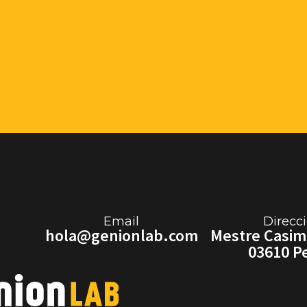
Email
Direcc
hola@genionlab.com
Mestre Casimi
03610 P