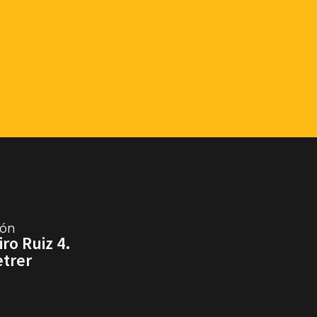
ión
ro Ruiz 4.
etrer