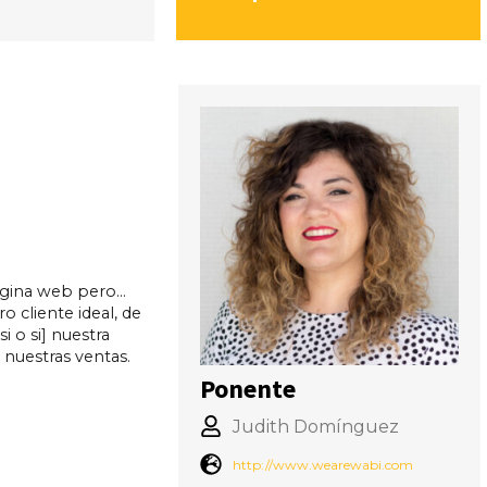
ágina web pero…
o cliente ideal, de
i o si] nuestra
nuestras ventas.
Ponente
Judith Domínguez
http://www.wearewabi.com