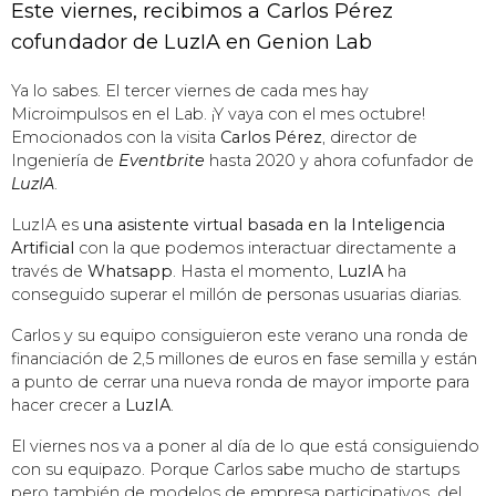
Este viernes, recibimos a Carlos Pérez
cofundador de LuzIA en Genion Lab
Ya lo sabes. El tercer viernes de cada mes hay
Microimpulsos en el Lab. ¡Y vaya con el mes octubre!
Emocionados con la visita
Carlos Pérez
, director de
Ingeniería de
Eventbrite
hasta 2020 y ahora cofunfador de
LuzIA
.
LuzIA es
una asistente virtual basada en la Inteligencia
Artificial
con la que podemos interactuar directamente a
través de
Whatsapp
. Hasta el momento,
LuzIA
ha
conseguido superar el millón de personas usuarias diarias.
Carlos y su equipo consiguieron este verano una ronda de
financiación de 2,5 millones de euros en fase semilla y están
a punto de cerrar una nueva ronda de mayor importe para
hacer crecer a
LuzIA
.
El viernes nos va a poner al día de lo que está consiguiendo
con su equipazo. Porque Carlos sabe mucho de startups
pero también de modelos de empresa participativos, del