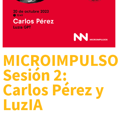
MICROIMPULS
Sesión 2:
Carlos Pérez y
LuzIA