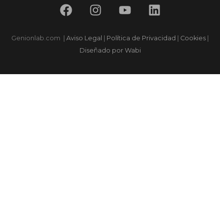
Genionlab.com
|
Aviso Legal
|
Política de Privacidad
|
Cookies
|
Diseñado por Wabi