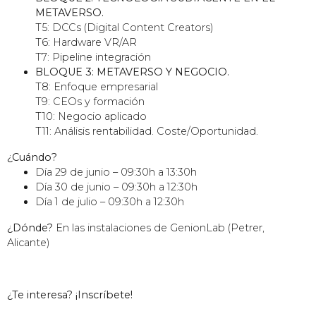
METAVERSO.
T5: DCCs (Digital Content Creators)
T6: Hardware VR/AR
T7: Pipeline integración
BLOQUE 3: METAVERSO Y NEGOCIO.
T8: Enfoque empresarial
T9: CEOs y formación
T10: Negocio aplicado
T11: Análisis rentabilidad. Coste/Oportunidad.
¿Cuándo?
Día 29 de junio – 09:30h a 13:30h
Día 30 de junio – 09:30h a 12:30h
Día 1 de julio – 09:30h a 12:30h
¿Dónde?
En las instalaciones de GenionLab (Petrer,
Alicante)
¿Te interesa? ¡Inscríbete!